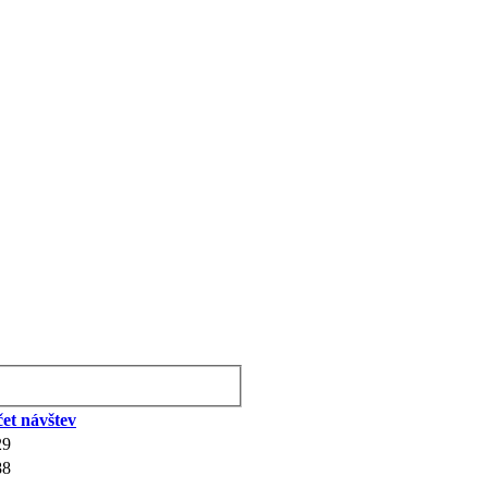
et návštev
29
88