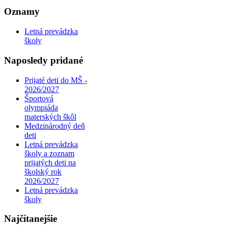
Oznamy
Letná prevádzka
školy
Naposledy pridané
Prijaté deti do MŠ -
2026/2027
Športová
olympiáda
materských škôl
Medzinárodný deň
deti
Letná prevádzka
školy a zoznam
prijatých deti na
školský rok
2026/2027
Letná prevádzka
školy
Najčítanejšie