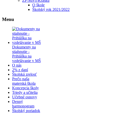
ZP-MŠ-I-Krasku
O škole
Školský rok 2021/2022
Menu
Dokumenty na
stiahnutie -
Prihláška na
vzdelávanie v MŠ
O nás
2% z daní
Školská zrelosť
Prečo naša
materská škola
Koncepcia školy
Triedy a učitelia
Učebné osnovy
Denný
harmonogram
Školský poriadok