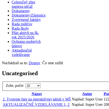
Celoročný zber
papiera-súťaž
Dokumenty
Dokumenty/Zápisnice
Zverejnené faktúry
Rada rodičov
Rada školy
Plán aktivít na šk.
rok 2025/2026
Ochrana osobných
údajov
Aktualizačné
vzdelávanie
Nachádzaš sa tu:
Domov
Čo sme zažili
Uncategorised
Zobr. počet
Názov
Autor
Poč
2. Tvorenie hier na interaktívnej tabuli v MŠ
Napísal: Super User
12
AKTUALIZAČNĚ VZDELÁVANIE 1, 2
Napísal: Super User
20