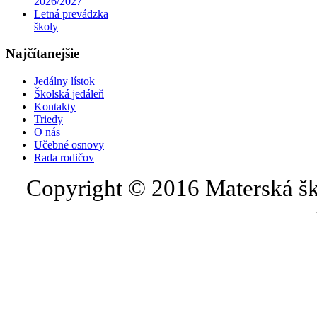
2026/2027
Letná prevádzka
školy
Najčítanejšie
Jedálny lístok
Školská jedáleň
Kontakty
Triedy
O nás
Učebné osnovy
Rada rodičov
Copyright © 2016 Materská šk