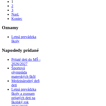
1
2
3
Nasl.
Koniec
Oznamy
Letná prevádzka
školy
Naposledy pridané
Prijaté deti do MŠ -
2026/2027
Športová
olympiáda
materských škôl
Medzinárodný deň
deti
Letná prevádzka
školy a zoznam
prijatých deti na
školský rok