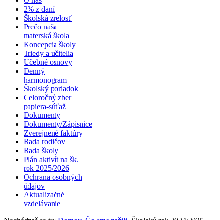
O nás
2% z daní
Školská zrelosť
Prečo naša
materská škola
Koncepcia školy
Triedy a učitelia
Učebné osnovy
Denný
harmonogram
Školský poriadok
Celoročný zber
papiera-súťaž
Dokumenty
Dokumenty/Zápisnice
Zverejnené faktúry
Rada rodičov
Rada školy
Plán aktivít na šk.
rok 2025/2026
Ochrana osobných
údajov
Aktualizačné
vzdelávanie