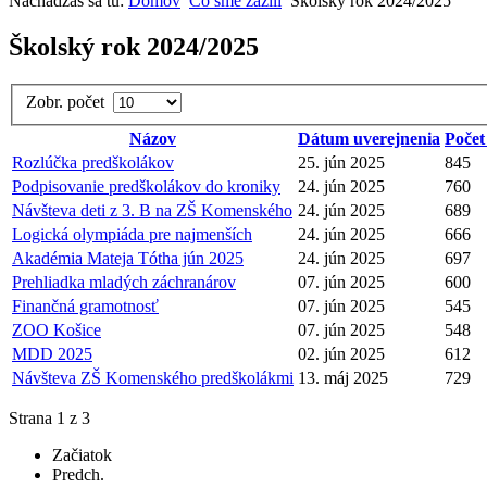
Nachádzaš sa tu:
Domov
Čo sme zažili
Školský rok 2024/2025
Školský rok 2024/2025
Zobr. počet
Názov
Dátum uverejnenia
Počet
Rozlúčka predškolákov
25. jún 2025
845
Podpisovanie predškolákov do kroniky
24. jún 2025
760
Návšteva deti z 3. B na ZŠ Komenského
24. jún 2025
689
Logická olympiáda pre najmenších
24. jún 2025
666
Akadémia Mateja Tótha jún 2025
24. jún 2025
697
Prehliadka mladých záchranárov
07. jún 2025
600
Finančná gramotnosť
07. jún 2025
545
ZOO Košice
07. jún 2025
548
MDD 2025
02. jún 2025
612
Návšteva ZŠ Komenského predškolákmi
13. máj 2025
729
Strana 1 z 3
Začiatok
Predch.