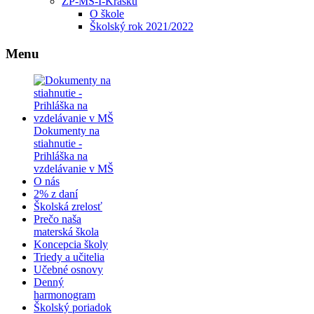
ZP-MŠ-I-Krasku
O škole
Školský rok 2021/2022
Menu
Dokumenty na
stiahnutie -
Prihláška na
vzdelávanie v MŠ
O nás
2% z daní
Školská zrelosť
Prečo naša
materská škola
Koncepcia školy
Triedy a učitelia
Učebné osnovy
Denný
harmonogram
Školský poriadok