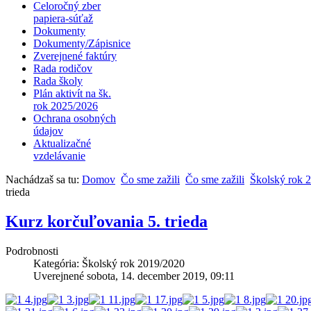
Celoročný zber
papiera-súťaž
Dokumenty
Dokumenty/Zápisnice
Zverejnené faktúry
Rada rodičov
Rada školy
Plán aktivít na šk.
rok 2025/2026
Ochrana osobných
údajov
Aktualizačné
vzdelávanie
Nachádzaš sa tu:
Domov
Čo sme zažili
Čo sme zažili
Školský rok 
trieda
Kurz korčuľovania 5. trieda
Podrobnosti
Kategória: Školský rok 2019/2020
Uverejnené sobota, 14. december 2019, 09:11