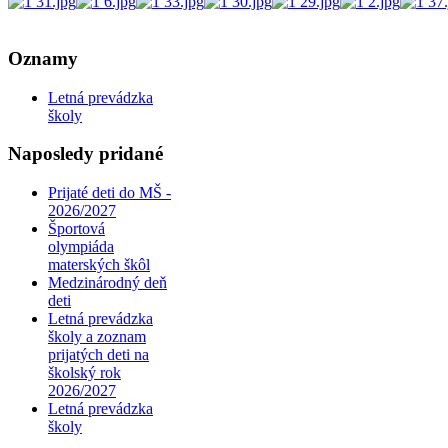
AdmirorGallery 4.5.0
, author/s
Vasiljevski
&
Kekeljevic
.
Oznamy
Letná prevádzka
školy
Naposledy pridané
Prijaté deti do MŠ -
2026/2027
Športová
olympiáda
materských škôl
Medzinárodný deň
deti
Letná prevádzka
školy a zoznam
prijatých deti na
školský rok
2026/2027
Letná prevádzka
školy