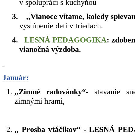
v spolupráci s kuchyňou
3.
,,Vianoce vítame, koledy spieva
vystúpenie detí v triedach.
4.
LESNÁ PEDAGOGIKA
: zdoben
vianočná výzdoba.
Január:
,,Zimné radovánky“-
stavanie sn
zimnými hrami,
,, Prosba vtáčikov“ - LESNÁ P