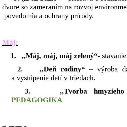
dvore so zameraním na rozvoj e
povedomia a ochrany prírody.
Máj:
1.
,,Máj, máj, máj zelený“-
stavanie
2.
,,Deň rodiny“ –
výroba d
a vystúpenie detí v triedach.
3.
,,Tvorba hmyzieh
PEDAGOGIKA