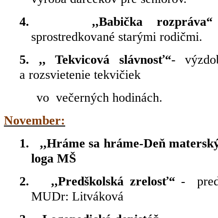
4.
,,Babička rozpráv
sprostredkované starými rodičmi.
5. ,, Tekvicová slávnosť“
- výzdo
a rozsvietenie tekvičiek
vo
večerných hodinách.
November:
1.
,,Hráme sa hráme-Deň materský
loga MŠ
2.
,,Predškolská zrelosť“
-
pre
MUDr: Litváková