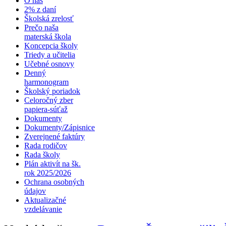
O nás
2% z daní
Školská zrelosť
Prečo naša
materská škola
Koncepcia školy
Triedy a učitelia
Učebné osnovy
Denný
harmonogram
Školský poriadok
Celoročný zber
papiera-súťaž
Dokumenty
Dokumenty/Zápisnice
Zverejnené faktúry
Rada rodičov
Rada školy
Plán aktivít na šk.
rok 2025/2026
Ochrana osobných
údajov
Aktualizačné
vzdelávanie