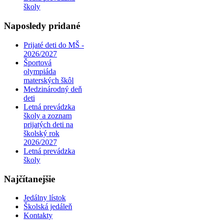
školy
Naposledy pridané
Prijaté deti do MŠ -
2026/2027
Športová
olympiáda
materských škôl
Medzinárodný deň
deti
Letná prevádzka
školy a zoznam
prijatých deti na
školský rok
2026/2027
Letná prevádzka
školy
Najčítanejšie
Jedálny lístok
Školská jedáleň
Kontakty