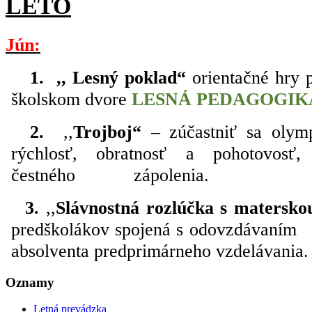
LETO
Jún:
1.
,, Lesný poklad“
orientačné hry
školskom dvore
LESNÁ PEDAGOGIK
2.
,,
Trojboj“
– zúčastniť sa olym
rýchlosť, obratnosť a pohotovosť,
čestného zápolenia.
3.
,,
Slávnostná rozlúčka s matersko
predškolákov spojená s odovzdávaním
absolventa predprimárneho vzdelávania.
Oznamy
Letná prevádzka