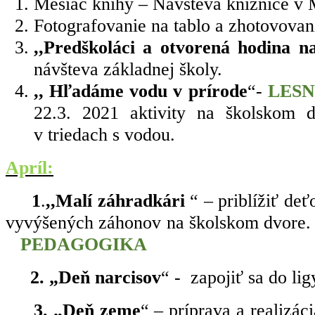
Mesiac knihy – Návšteva knižnice v 
Fotografovanie na tablo a zhotovovani
,,Predškoláci a otvorená hodina n
návšteva základnej školy.
,, Hľadáme vodu v prírode
“-
LESN
22.3. 2021 aktivity na školskom 
v triedach s vodou.
Apríl:
1
.
,,Malí záhradkári
“ – priblížiť de
vyvýšených záhonov na školskom dvore.
PEDAGOGIKA
2. „
Deň narcisov
“ -
zapojiť sa do lig
3. „Deň zeme
“ – príprava a realizác