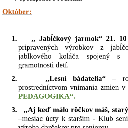
Október:
1.
,, Jabĺčkový jarmok“ 21. 1
pripravených výrobkov z jabĺ
jablkového koláča spojený s r
gramotnosti detí.
2.
,,Lesní bádatelia“
– roz
prostredníctvom vnímania zmien v
PEDAGOGIKA“.
3.
,,Aj keď málo rôčkov máš, starý
–mesiac úcty k starším - Klub seni
výroba darčekov pre seniorov.