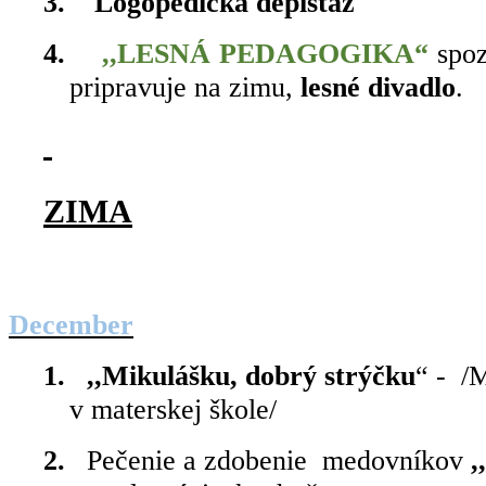
3.
Logopedická depistáž
4.
,,LESNÁ PEDAGOGIKA“
spoz
pripravuje na zimu,
lesné divadlo
.
ZIMA
December
1.
,,Mikulášku, dobrý strýčku
“ -
/M
v materskej škole/
2.
Pečenie a zdobenie
medovníkov
,