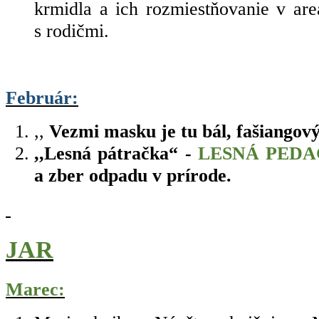
krmidla a ich rozmiestňovanie v ar
s rodičmi.
Február:
,,
Vezmi masku je tu bál, fašiangový
,,Lesná pátračka“ -
LESNÁ PEDA
a zber odpadu v prírode.
JAR
Marec: