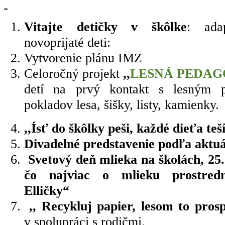
Vitajte detičky v škôlke
: ada
novoprijaté deti:
Vytvorenie plánu IMZ
Celoročný projekt
,,
LESNÁ PEDAG
detí na prvý kontakt s lesným pr
pokladov lesa, šišky, listy, kamienky.
,,Ísť do škôlky peši, každé dieťa teš
Divadelné predstavenie podľa aktu
Svetový deň mlieka na školách, 25.
čo najviac o mlieku prostredn
Elličky“
,, Recykluj papier, lesom to pros
v spolupráci s rodičmi.